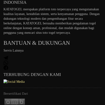
INDONESIA
KATATOGEL merupakan platform toto terpercaya yang mengutamakan
kualitas layanan, kestabilan sistem, serta kenyamanan pengguna. Dengan
dukungan teknologi modern dan pengembangan fitur secara
berkelanjutan, KATATOGEL berusaha memberikan pengalaman togel
online dengan konsep aman, profesional, dan mudah digunakan bagi
pengguna yang mencari situs toto togel terpercaya.
BANTUAN & DUKUNGAN
Servis Lainnya
TERHUBUNG DENGAN KAMI
Bersertifikasi Dari