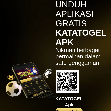
IDR
3,754,000.00
UNDUH
Mahjong ways 3 - Black
Scatter
APLIKASI
gac****p
GRATIS
IDR
9,122,000.00
Gates of Olympus™
KATATOGEL
ma****z
APK
IDR
3,777,210.00
Sweet Bonanza
Nikmati berbagai
sa2****4
permainan dalam
IDR
4,421,000.00
satu genggaman
Gates of Gatot Kaca 1000
pet****17
IDR
8,126,000.00
Spaceman
ya****er
IDR
12,659,100.00
Starlight Princess
KATATOGEL
Apk
bu****2