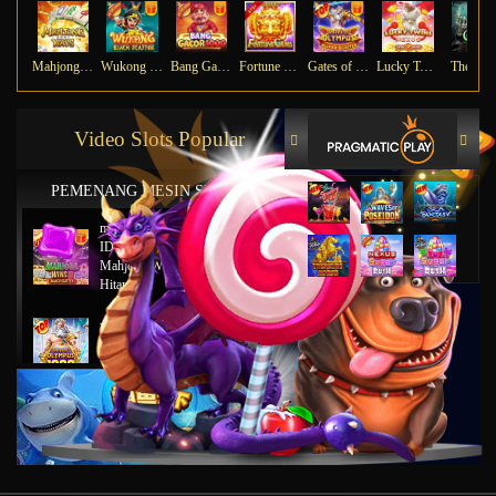
Mahjong Ways
Wukong - Black Scatter
Bang Gacor 1000
Fortune Gems
Gates of Olympus Super Scatter
Lucky Twins Nexus
The Cry
Video Slots Popular
PEMENANG MESIN SLOT
mu****45
IDR
8,777,8888.00
Mahjong Wins 2 – Scatter
Hitam
ya****tz
IDR
11,663,754.00
Starlight Princess x500
jus****12
IDR
5,231,773.00
Gates of Olympus 1000
gab****7