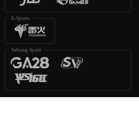
E-Sports
Sabung Ayam