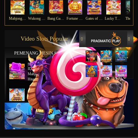
Mahjong Ways
Wukong - Black Scatter
Bang Gacor 1000
Fortune Gems
Gates of Olympus Super Scatter
Lucky Twins Nexus
The Cry
Video Slots Popular
PEMENANG MESIN SLOT
mu****45
IDR
8,777,8888.00
Mahjong Wins 2 – Scatter
Hitam
ya****tz
IDR
11,663,754.00
Starlight Princess x500
jus****12
IDR
5,231,773.00
Gates of Olympus 1000
gab****7