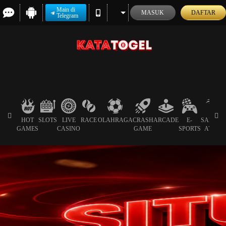
Main di
MASUK
DAFTAR
Telegram
HOT
SLOTS
LIVE
RACE
OLAHRAGA
CRASH
ARCADE
E-
SABUN
GAMES
CASINO
GAME
SPORTS
AYAM