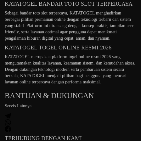
KATATOGEL BANDAR TOTO SLOT TERPERCAYA
Sebagai bandar toto slot terpercaya, KATATOGEL menghadirkan
berbagai pilihan permainan online dengan teknologi terbaru dan sistem
yang stabil. Platform ini dirancang dengan konsep praktis, tampilan user
friendly, serta layanan optimal agar pengguna dapat menikmati
pengalaman hiburan digital yang cepat, aman, dan nyaman.
KATATOGEL TOGEL ONLINE RESMI 2026
KATATOGEL merupakan platform togel online resmi 2026 yang
mengutamakan kualitas layanan, keamanan sistem, dan kemudahan akses.
Dengan dukungan teknologi modern serta pembaruan sistem secara
berkala, KATATOGEL menjadi pilihan bagi pengguna yang mencari
layanan online terpercaya dengan performa maksimal.
BANTUAN & DUKUNGAN
Servis Lainnya
TERHUBUNG DENGAN KAMI