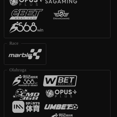
Race
Olahraga