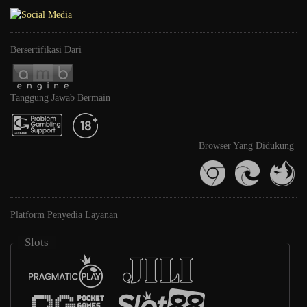
Bersertifikasi Dari
Tanggung Jawab Bermain
Browser Yang Didukung
Platform Penyedia Layanan
Slots