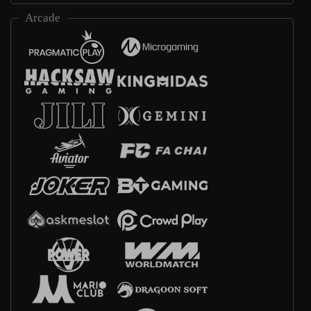
Arcade