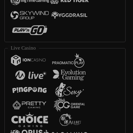
Live Casino