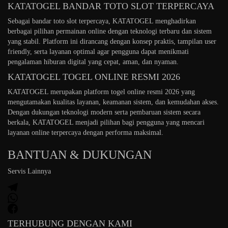
KATATOGEL BANDAR TOTO SLOT TERPERCAYA
Sebagai bandar toto slot terpercaya, KATATOGEL menghadirkan
berbagai pilihan permainan online dengan teknologi terbaru dan sistem
yang stabil. Platform ini dirancang dengan konsep praktis, tampilan user
friendly, serta layanan optimal agar pengguna dapat menikmati
pengalaman hiburan digital yang cepat, aman, dan nyaman.
KATATOGEL TOGEL ONLINE RESMI 2026
KATATOGEL merupakan platform togel online resmi 2026 yang
mengutamakan kualitas layanan, keamanan sistem, dan kemudahan akses.
Dengan dukungan teknologi modern serta pembaruan sistem secara
berkala, KATATOGEL menjadi pilihan bagi pengguna yang mencari
layanan online terpercaya dengan performa maksimal.
BANTUAN & DUKUNGAN
Servis Lainnya
TERHUBUNG DENGAN KAMI