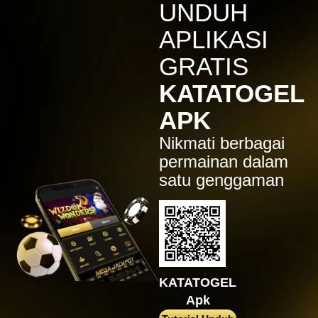
IDR
3,754,000.00
UNDUH
Mahjong ways 3 - Black
Scatter
APLIKASI
gac****p
GRATIS
IDR
9,122,000.00
Gates of Olympus™
KATATOGEL
ma****z
APK
IDR
3,777,210.00
Sweet Bonanza
Nikmati berbagai
sa2****4
permainan dalam
IDR
4,421,000.00
satu genggaman
Gates of Gatot Kaca 1000
pet****17
IDR
8,126,000.00
Spaceman
ya****er
IDR
12,659,100.00
Starlight Princess
KATATOGEL
Apk
bu****2