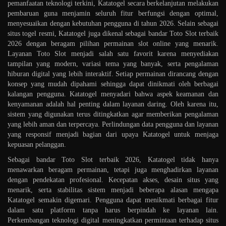
pemanfaatan teknologi terkini, Katatogel secara berkelanjutan melakukan
pembaruan guna menjamin seluruh fitur berfungsi dengan optimal,
menyesuaikan dengan kebutuhan pengguna di tahun 2026. Selain sebagai
situs togel resmi, Katatogel juga dikenal sebagai bandar Toto Slot terbaik
2026 dengan beragam pilihan permainan slot online yang menarik.
Layanan Toto Slot menjadi salah satu favorit karena menyediakan
tampilan yang modern, variasi tema yang banyak, serta pengalaman
hiburan digital yang lebih interaktif. Setiap permainan dirancang dengan
konsep yang mudah dipahami sehingga dapat dinikmati oleh berbagai
kalangan pengguna. Katatogel menyadari bahwa aspek keamanan dan
kenyamanan adalah hal penting dalam layanan daring. Oleh karena itu,
sistem yang digunakan terus ditingkatkan agar memberikan pengalaman
yang lebih aman dan terpercaya. Perlindungan data pengguna dan layanan
yang responsif menjadi bagian dari upaya Katatogel untuk menjaga
kepuasan pelanggan.
Sebagai bandar Toto Slot terbaik 2026, Katatogel tidak hanya
menawarkan beragam permainan, tetapi juga menghadirkan layanan
dengan pendekatan profesional. Kecepatan akses, desain situs yang
menarik, serta stabilitas sistem menjadi beberapa alasan mengapa
Katatogel semakin digemari. Pengguna dapat menikmati berbagai fitur
dalam satu platform tanpa harus berpindah ke layanan lain.
Perkembangan teknologi digital meningkatkan permintaan terhadap situs