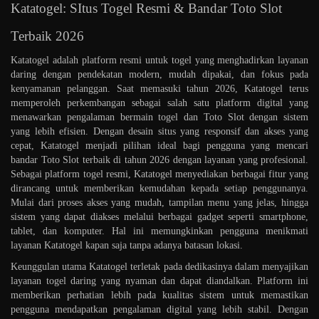
Katatogel: SItus Togel Resmi & Bandar Toto Slot
Terbaik 2026
Katatogel adalah platform resmi untuk togel yang menghadirkan layanan
daring dengan pendekatan modern, mudah dipakai, dan fokus pada
kenyamanan pelanggan. Saat memasuki tahun 2026, Katatogel terus
memperoleh perkembangan sebagai salah satu platform digital yang
menawarkan pengalaman bermain togel dan Toto Slot dengan sistem
yang lebih efisien. Dengan desain situs yang responsif dan akses yang
cepat, Katatogel menjadi pilihan ideal bagi pengguna yang mencari
bandar Toto Slot terbaik di tahun 2026 dengan layanan yang profesional.
Sebagai platform togel resmi, Katatogel menyediakan berbagai fitur yang
dirancang untuk memberikan kemudahan kepada setiap penggunanya.
Mulai dari proses akses yang mudah, tampilan menu yang jelas, hingga
sistem yang dapat diakses melalui berbagai gadget seperti smartphone,
tablet, dan komputer. Hal ini memungkinkan pengguna menikmati
layanan Katatogel kapan saja tanpa adanya batasan lokasi.
Keunggulan utama Katatogel terletak pada dedikasinya dalam menyajikan
layanan togel daring yang nyaman dan dapat diandalkan. Platform ini
memberikan perhatian lebih pada kualitas sistem untuk memastikan
pengguna mendapatkan pengalaman digital yang lebih stabil. Dengan