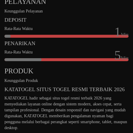
PELAYANAN
Keunggulan Pelayanan
DEPOSIT
1
Rata-Rata Waktu
Min
PENARIKAN
5
Rata-Rata Waktu
Min
PRODUK
Keunggulan Produk
KATATOGEL SITUS TOGEL RESMI TERBAIK 2026
KATATOGEL hadir sebagai situs togel resmi terbaik 2026 yang
menyediakan layanan online dengan sistem modern, akses cepat, serta
tampilan profesional. Dengan desain responsif dan navigasi yang mudah
digunakan, KATATOGEL memberikan pengalaman nyaman bagi
pengguna melalui berbagai perangkat seperti smartphone, tablet, maupun
desktop.