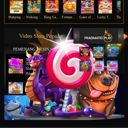
Mahjong Ways
Wukong - Black Scatter
Bang Gacor 1000
Fortune Gems
Gates of Olympus Super Scatter
Lucky Twins Nexus
The Cry
Video Slots Popular
PEMENANG MESIN SLOT
mu****45
IDR
8,777,8888.00
Mahjong Wins 2 – Scatter
Hitam
ya****tz
IDR
11,663,754.00
Starlight Princess x500
jus****12
IDR
5,231,773.00
Gates of Olympus 1000
gab****7