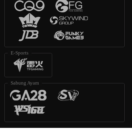
E-Sports
Sabung Ayam