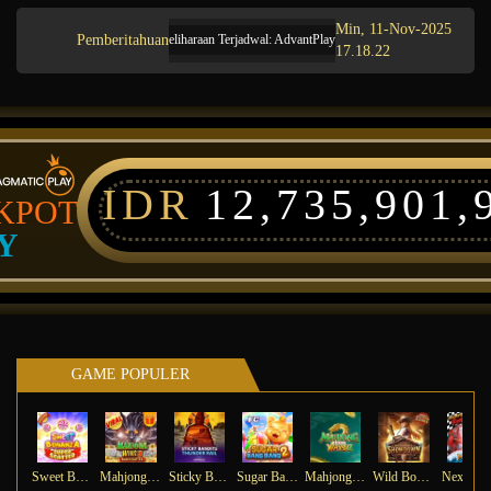
Min, 11-Nov-2025
Pemberitahuan
Pemeliharaan Terjadwal: AdvantPlay Mini Game pada 17-Agt-2025 dari 
17.18.22
IDR
12,735,901,
KPOT
Y
GAME POPULER
Sweet Bonanza Super Scatter
Mahjong Wins 3 – Black Scatter
Sticky Bandits Thunder Rail
Sugar Bang Bang 2
Mahjong Ways 2
Wild Bounty Showdown
Ne