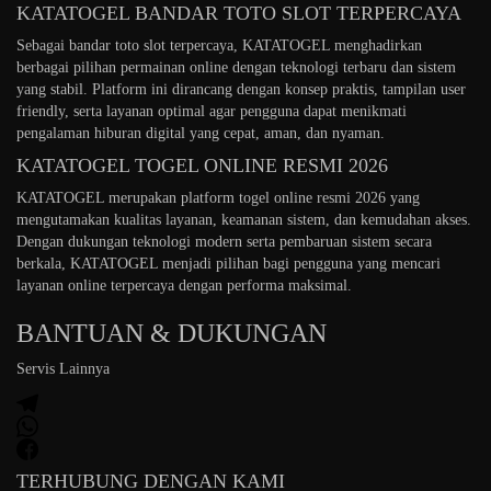
KATATOGEL BANDAR TOTO SLOT TERPERCAYA
Sebagai bandar toto slot terpercaya, KATATOGEL menghadirkan
berbagai pilihan permainan online dengan teknologi terbaru dan sistem
yang stabil. Platform ini dirancang dengan konsep praktis, tampilan user
friendly, serta layanan optimal agar pengguna dapat menikmati
pengalaman hiburan digital yang cepat, aman, dan nyaman.
KATATOGEL TOGEL ONLINE RESMI 2026
KATATOGEL merupakan platform togel online resmi 2026 yang
mengutamakan kualitas layanan, keamanan sistem, dan kemudahan akses.
Dengan dukungan teknologi modern serta pembaruan sistem secara
berkala, KATATOGEL menjadi pilihan bagi pengguna yang mencari
layanan online terpercaya dengan performa maksimal.
BANTUAN & DUKUNGAN
Servis Lainnya
TERHUBUNG DENGAN KAMI