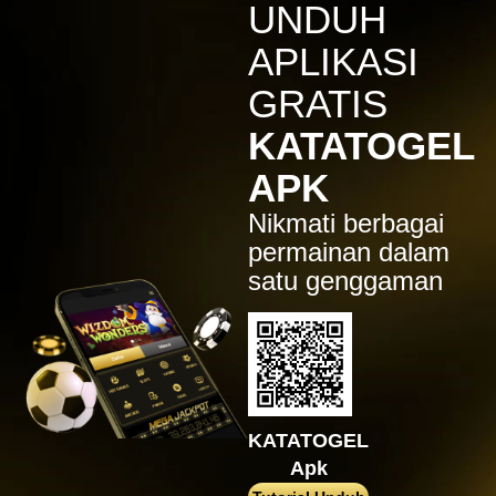
IDR
3,754,000.00
UNDUH
Mahjong ways 3 - Black
Scatter
APLIKASI
gac****p
GRATIS
IDR
9,122,000.00
Gates of Olympus™
KATATOGEL
ma****z
APK
IDR
3,777,210.00
Sweet Bonanza
Nikmati berbagai
sa2****4
permainan dalam
IDR
4,421,000.00
satu genggaman
Gates of Gatot Kaca 1000
pet****17
IDR
8,126,000.00
Spaceman
ya****er
IDR
12,659,100.00
Starlight Princess
KATATOGEL
Apk
bu****2