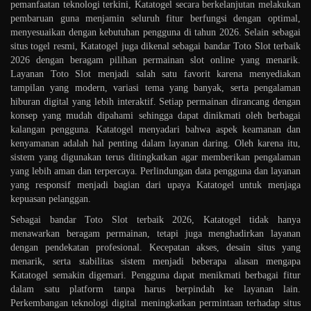
pemanfaatan teknologi terkini, Katatogel secara berkelanjutan melakukan
pembaruan guna menjamin seluruh fitur berfungsi dengan optimal,
menyesuaikan dengan kebutuhan pengguna di tahun 2026. Selain sebagai
situs togel resmi, Katatogel juga dikenal sebagai bandar Toto Slot terbaik
2026 dengan beragam pilihan permainan slot online yang menarik.
Layanan Toto Slot menjadi salah satu favorit karena menyediakan
tampilan yang modern, variasi tema yang banyak, serta pengalaman
hiburan digital yang lebih interaktif. Setiap permainan dirancang dengan
konsep yang mudah dipahami sehingga dapat dinikmati oleh berbagai
kalangan pengguna. Katatogel menyadari bahwa aspek keamanan dan
kenyamanan adalah hal penting dalam layanan daring. Oleh karena itu,
sistem yang digunakan terus ditingkatkan agar memberikan pengalaman
yang lebih aman dan terpercaya. Perlindungan data pengguna dan layanan
yang responsif menjadi bagian dari upaya Katatogel untuk menjaga
kepuasan pelanggan.
Sebagai bandar Toto Slot terbaik 2026, Katatogel tidak hanya
menawarkan beragam permainan, tetapi juga menghadirkan layanan
dengan pendekatan profesional. Kecepatan akses, desain situs yang
menarik, serta stabilitas sistem menjadi beberapa alasan mengapa
Katatogel semakin digemari. Pengguna dapat menikmati berbagai fitur
dalam satu platform tanpa harus berpindah ke layanan lain.
Perkembangan teknologi digital meningkatkan permintaan terhadap situs