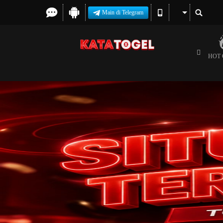
Main di Telegram
HOT