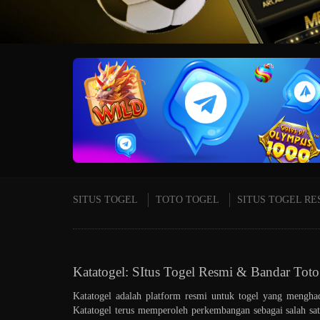
ya****er
IDR
12,659,100.00
Starlight Princess
bu****2
IDR
15,234,000.00
Mahjong Wins 3 – Black
Scatter
SITUS TOGEL
TOTO TOGEL
SITUS TOGEL RE
Katatogel: SItus Togel Resmi & Bandar Toto
Katatogel adalah platform resmi untuk togel yang mengh
Katatogel terus memperoleh perkembangan sebagai salah sat