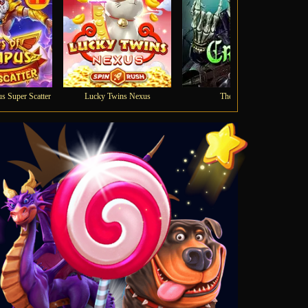
s Super Scatter
Lucky Twins Nexus
The Crypt