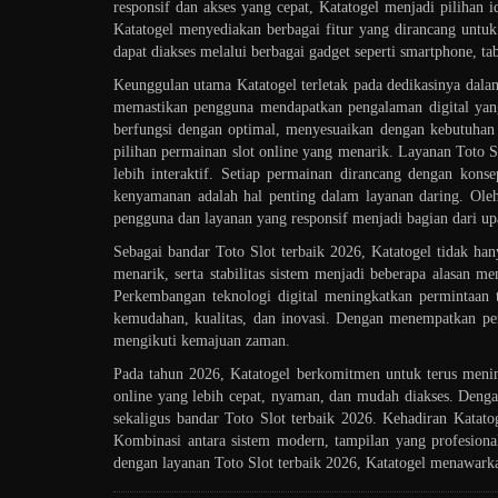
responsif dan akses yang cepat, Katatogel menjadi pilihan 
Katatogel menyediakan berbagai fitur yang dirancang untu
dapat diakses melalui berbagai gadget seperti smartphone, t
Keunggulan utama Katatogel terletak pada dedikasinya dala
memastikan pengguna mendapatkan pengalaman digital yang 
berfungsi dengan optimal, menyesuaikan dengan kebutuhan p
pilihan permainan slot online yang menarik. Layanan Toto S
lebih interaktif. Setiap permainan dirancang dengan ko
kenyamanan adalah hal penting dalam layanan daring. Oleh
pengguna dan layanan yang responsif menjadi bagian dari u
Sebagai bandar Toto Slot terbaik 2026, Katatogel tidak ha
menarik, serta stabilitas sistem menjadi beberapa alasan 
Perkembangan teknologi digital meningkatkan permintaan 
kemudahan, kualitas, dan inovasi. Dengan menempatkan pen
mengikuti kemajuan zaman.
Pada tahun 2026, Katatogel berkomitmen untuk terus menin
online yang lebih cepat, nyaman, dan mudah diakses. Denga
sekaligus bandar Toto Slot terbaik 2026. Kehadiran Kata
Kombinasi antara sistem modern, tampilan yang profesiona
dengan layanan Toto Slot terbaik 2026, Katatogel menawarka