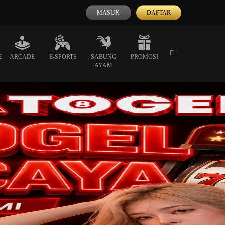
MASUK
DAFTAR
E
ARCADE
E-SPORTS
SABUNG
PROMOSI
AYAM