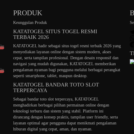
PRODUK
Keunggulan Produk
Se
KATATOGEL SITUS TOGEL RESMI
TERBAIK 2026
in
KATATOGEL hadir sebagai situs togel resmi terbaik 2026 yang
menyediakan layanan online dengan sistem modern, akses
T
cepat, serta tampilan profesional. Dengan desain responsif dan
navigasi yang mudah digunakan, KATATOGEL memberikan
in
pengalaman nyaman bagi pengguna melalui berbagai perangkat
seperti smartphone, tablet, maupun desktop.
KATATOGEL BANDAR TOTO SLOT
TERPERCAYA
Sebagai bandar toto slot terpercaya, KATATOGEL
menghadirkan berbagai pilihan permainan online dengan
teknologi terbaru dan sistem yang stabil. Platform ini
dirancang dengan konsep praktis, tampilan user friendly, serta
layanan optimal agar pengguna dapat menikmati pengalaman
hiburan digital yang cepat, aman, dan nyaman.