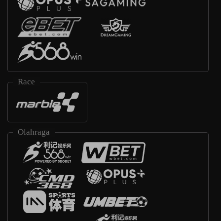
Race
Olahraga