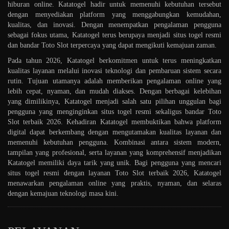
hiburan online. Katatogel hadir untuk memenuhi kebutuhan tersebut
dengan menyediakan platform yang menggabungkan kemudahan,
kualitas, dan inovasi. Dengan menempatkan pengalaman pengguna
sebagai fokus utama, Katatogel terus berupaya menjadi situs togel resmi
dan bandar Toto Slot terpercaya yang dapat mengikuti kemajuan zaman.
Pada tahun 2026, Katatogel berkomitmen untuk terus meningkatkan
kualitas layanan melalui inovasi teknologi dan pembaruan sistem secara
rutin. Tujuan utamanya adalah memberikan pengalaman online yang
lebih cepat, nyaman, dan mudah diakses. Dengan berbagai kelebihan
yang dimilikinya, Katatogel menjadi salah satu pilihan unggulan bagi
pengguna yang menginginkan situs togel resmi sekaligus bandar Toto
Slot terbaik 2026. Kehadiran Katatogel membuktikan bahwa platform
digital dapat berkembang dengan mengutamakan kualitas layanan dan
memenuhi kebutuhan pengguna. Kombinasi antara sistem modern,
tampilan yang profesional, serta layanan yang komprehensif menjadikan
Katatogel memiliki daya tarik yang unik. Bagi pengguna yang mencari
situs togel resmi dengan layanan Toto Slot terbaik 2026, Katatogel
menawarkan pengalaman online yang praktis, nyaman, dan selaras
dengan kemajuan teknologi masa kini.